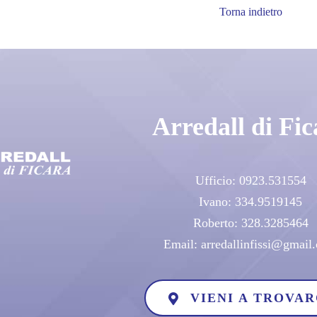
Torna indietro
Arredall di Fic
Ufficio:
0923.531554
Ivano:
334.9519145
Roberto:
328.3285464
Email:
arredallinfissi@gmail
VIENI A TROVAR