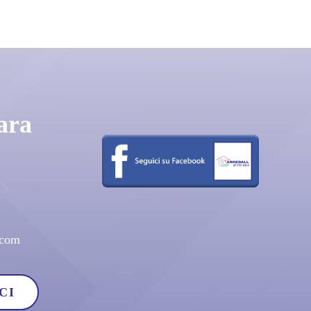
ara
.com
CI