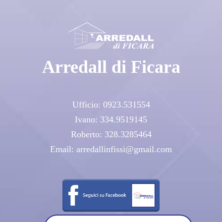
Arredall di Ficara
Ufficio:
0923.531554
Ivano:
334.9519145
Roberto:
328.3285464
Email:
arredallinfissi@gmail.com