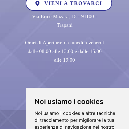
VIENI A TROVARCI
Via Erice Mazara, 15 - 91100 -
Trapani
Orari di Apertura: da lunedì a venerdì
dalle 08:00 alle 13:00 e dalle 15:00
alle 19:00
Noi usiamo i cookies
Noi usiamo i cookies e altre tecniche
di tracciamento per migliorare la tua
Copyrights © 2026 Arredall Infissi srl Tutti i
esperienza di navigazione nel nostro