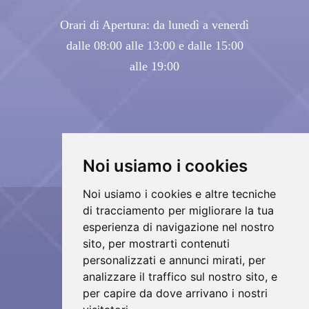
Orari di Apertura: da lunedì a venerdì
dalle 08:00 alle 13:00 e dalle 15:00
alle 19:00
Noi usiamo i cookies
Noi usiamo i cookies e altre tecniche
di tracciamento per migliorare la tua
Copyrights © 2026 Arredall Infissi srl Tutti i
esperienza di navigazione nel nostro
sito, per mostrarti contenuti
diritti riservati.
personalizzati e annunci mirati, per
Partita Iva: 02823590811 /
analizzare il traffico sul nostro sito, e
Privacy e Cookie Policy
per capire da dove arrivano i nostri